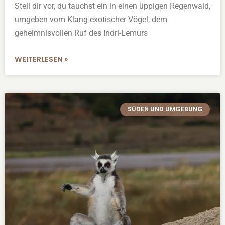
Stell dir vor, du tauchst ein in einen üppigen Regenwald,
umgeben vom Klang exotischer Vögel, dem
geheimnisvollen Ruf des Indri-Lemurs
WEITERLESEN »
SÜDEN UND UMGEBUNG