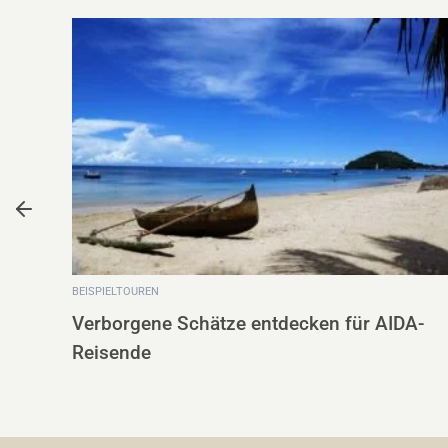
BEISPIELTOUREN
Madagaskar entdecken – Ein
DA-
unvergessliches Abenteuer