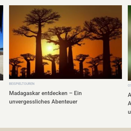
OSTEN UND UMGEBUNG
Andasibe-Mantadia Nationalpark –
Abenteuer mitten in Madagaskars
unberührter Natur