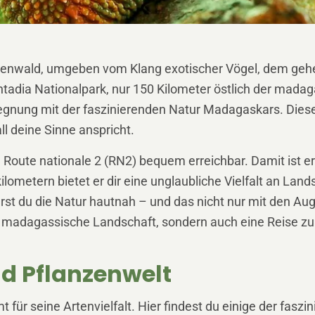
n Regenwald, umgeben vom Klang exotischer Vögel, dem ge
ntadia Nationalpark, nur 150 Kilometer östlich der mad
egnung mit der faszinierenden Natur Madagaskars. Dieses 
l deine Sinne anspricht.
 Route nationale 2 (RN2) bequem erreichbar. Damit ist er
ilometern bietet er dir eine unglaubliche Vielfalt an La
ürst du die Natur hautnah – und das nicht nur mit den Aug
madagassische Landschaft, sondern auch eine Reise zu di
nd Pflanzenwelt
für seine Artenvielfalt. Hier findest du einige der fasz