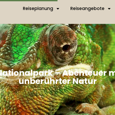
Reiseplanung
Reiseangebote
ationalpark – Abenteuer m
unberührter Natur