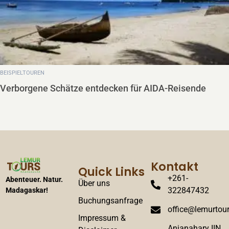
BEISPIELTOUREN
Madagaskar entdecken – Ein unvergessliches
e
Abenteuer
Kontakt
Quick Links
+261-
Abenteuer. Natur.
Über uns
322847432
Madagaskar!
Buchungsanfrage
office@lemurtour
Impressum &
Anjanahary IIN