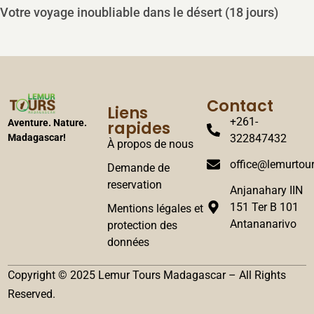
s le désert (18 jours)
Parc national Andasibe-Man
Contact
Liens
+261-
rapides
Aventure. Nature.
322847432
Madagascar!
À propos de nous
office@lemurtour
Demande de
reservation
Anjanahary IIN
151 Ter B 101
Mentions légales et
Antananarivo
protection des
données
Copyright © 2025 Lemur Tours Madagascar – All Rights
Reserved.