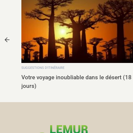
L'EST ET AUX ALENTOURS
ert (18
Parc national Andasibe-Mantadia