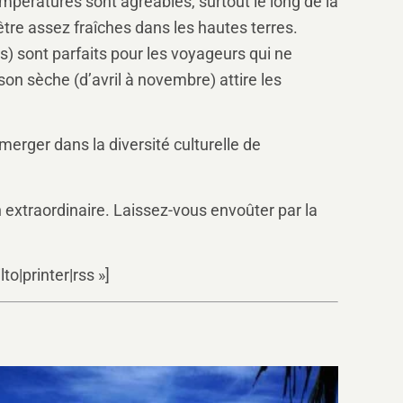
pératures sont agréables, surtout le long de la
être assez fraîches dans les hautes terres.
) sont parfaits pour les voyageurs qui ne
ison sèche (d’avril à novembre) attire les
erger dans la diversité culturelle de
 extraordinaire. Laissez-vous envoûter par la
o|printer|rss »]