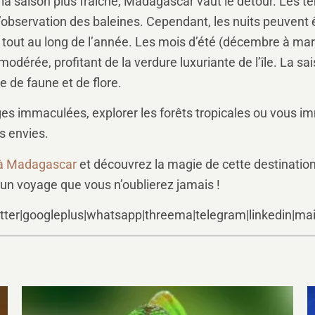
 saison plus fraîche, Madagascar vaut le détour. Les tem
 l’observation des baleines. Cependant, les nuits peuvent 
tout au long de l’année. Les mois d’été (décembre à mars
 modérée, profitant de la verdure luxuriante de l’île. La sa
e de faune et de flore.
s immaculées, explorer les forêts tropicales ou vous imm
s envies.
e à Madagascar
et découvrez la magie de cette destination
 un voyage que vous n’oublierez jamais !
tter|googleplus|whatsapp|threema|telegram|linkedin|mailt